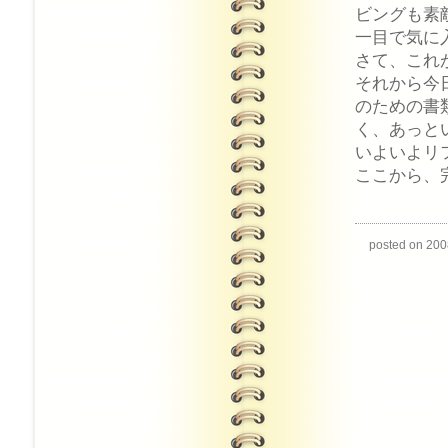
ビングも素
一目で気に
さて、これ
それから今
のための書
く、あっと
いよいよリ
ここから、
posted on 