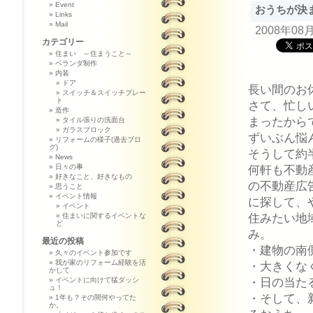
Event
おうちが決ま
Links
Mail
2008年08
カテゴリー
住まい ～住まうこと～
ベランダ制作
内装
ドア
長い間のお
スイッチ＆スイッチプレー
ト
さて、忙し
造作
まったから
タイル張りの洗面台
ガラスブロック
ずいぶん悩
リフォームの様子(過去ブロ
グ)
そうして約
News
何軒も不動
日々の事
好きなこと、好きなもの
の不動産広
思うこと
イベント情報
に探して、
イベント
住みたい地
住まいに関するイベントな
ど
み。
最近の投稿
・建物の南
久々のイベント参加です
我が家のリフォーム経験を活
・大きくな
かして
・日の当た
イベントに向けて猛ダッシ
ュ！
・そして、
1年も？その間何やってた
か。