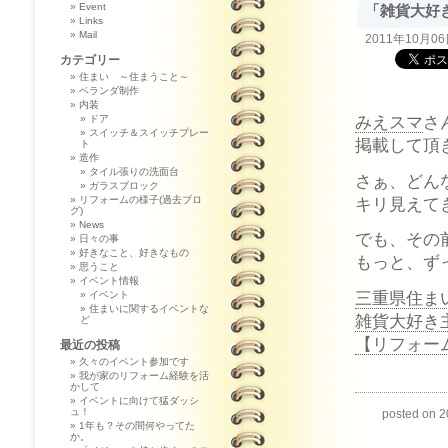
Event
「雑貨大好
Links
Mail
2011年10月0
カテゴリー
住まい ～住まうこと～
ベランダ制作
内装
みえスマ
さ
ドア
スイッチ＆スイッチプレー
掲載して頂
ト
造作
タイル張りの洗面台
さぁ、どん
ガラスブロック
キリ見えて
リフォームの様子(過去ブロ
グ)
News
でも、その
日々の事
好きなこと、好きなもの
もっと、ず
思うこと
イベント情報
三重県住ま
イベント
住まいに関するイベントな
雑貨大好き
ど
【リフォー
最近の投稿
久々のイベント参加です
我が家のリフォーム経験を活
かして
イベントに向けて猛ダッシ
ュ！
posted o
1年も？その間何やってた
か。