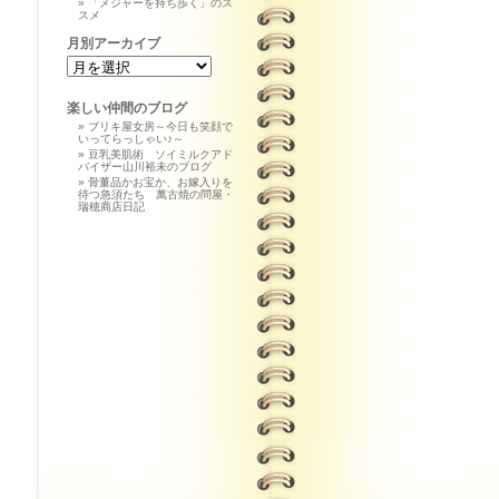
「メジャーを持ち歩く」のス
スメ
月別アーカイブ
楽しい仲間のブログ
ブリキ屋女房～今日も笑顔で
いってらっしゃい♪～
豆乳美肌術 ソイミルクアド
バイザー山川裕未のブログ
骨董品かお宝か、お嫁入りを
待つ急須たち 萬古焼の問屋・
瑞穂商店日記