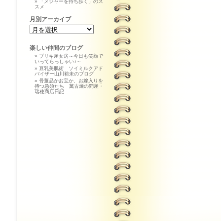
「メジャーを持ち歩く」のス
スメ
月別アーカイブ
楽しい仲間のブログ
ブリキ屋女房～今日も笑顔で
いってらっしゃい♪～
豆乳美肌術 ソイミルクアド
バイザー山川裕未のブログ
骨董品かお宝か、お嫁入りを
待つ急須たち 萬古焼の問屋・
瑞穂商店日記