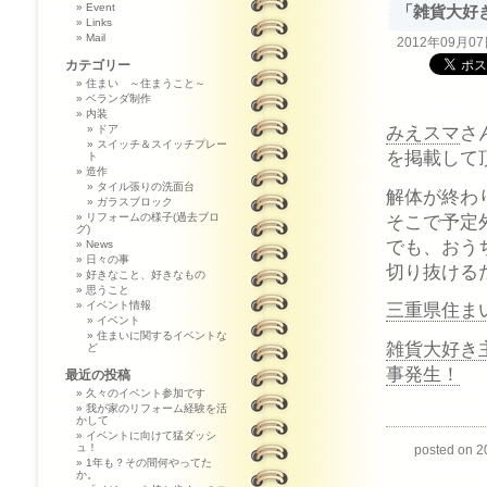
Event
「雑貨大好
Links
Mail
2012年09月0
カテゴリー
住まい ～住まうこと～
ベランダ制作
内装
みえスマ
さ
ドア
スイッチ＆スイッチプレー
を掲載して
ト
造作
タイル張りの洗面台
解体が終わ
ガラスブロック
そこで予定
リフォームの様子(過去ブロ
グ)
でも、おう
News
日々の事
切り抜ける
好きなこと、好きなもの
思うこと
イベント情報
三重県住ま
イベント
住まいに関するイベントな
雑貨大好き
ど
事発生！
最近の投稿
久々のイベント参加です
我が家のリフォーム経験を活
かして
イベントに向けて猛ダッシ
ュ！
posted o
1年も？その間何やってた
か。