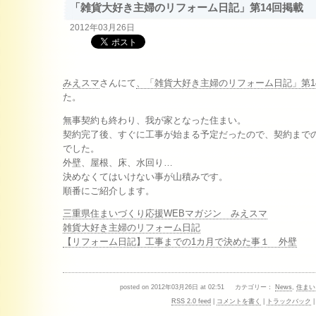
「雑貨大好き主婦のリフォーム日記」第14回掲載
2012年03月26日
みえスマ
さんにて
、「雑貨大好き主婦のリフォーム日記」第1
た。
無事契約も終わり、我が家となった住まい。
契約完了後、すぐに工事が始まる予定だったので、契約まで
でした。
外壁、屋根、床、水回り…
決めなくてはいけない事が山積みです。
順番にご紹介します。
三重県住まいづくり応援WEBマガジン みえスマ
雑貨大好き主婦のリフォーム日記
【リフォーム日記】工事までの1カ月で決めた事１ 外壁
posted on 2012年03月26日 at 02:51 カテゴリー：
News
,
住まい
RSS 2.0 feed
|
コメントを書く
|
トラックバック
|