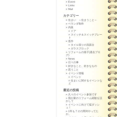
Event
Links
Mail
カテゴリー
住まい ～住まうこと～
ベランダ制作
内装
ドア
スイッチ＆スイッチプレー
ト
造作
タイル張りの洗面台
ガラスブロック
リフォームの様子(過去ブロ
グ)
News
日々の事
好きなこと、好きなもの
思うこと
イベント情報
イベント
住まいに関するイベントな
ど
最近の投稿
久々のイベント参加です
我が家のリフォーム経験を活
かして
イベントに向けて猛ダッシ
ュ！
1年も？その間何やってた
か。