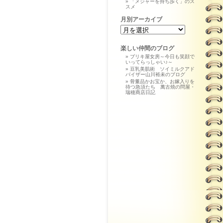
「メジャーを持ち歩く」のス
スメ
月別アーカイブ
楽しい仲間のブログ
ブリキ屋女房～今日も笑顔で
いってらっしゃい♪～
豆乳美肌術 ソイミルクアド
バイザー山川裕未のブログ
骨董品かお宝か、お嫁入りを
待つ急須たち 萬古焼の問屋・
瑞穂商店日記