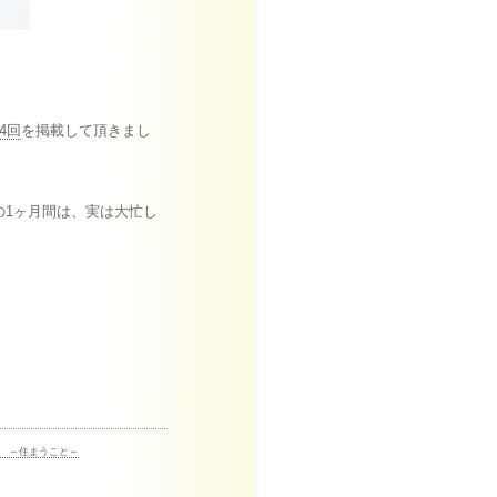
4回
を掲載して頂きまし
の1ヶ月間は、実は大忙し
 ～住まうこと～