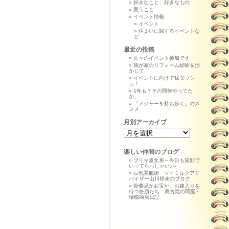
好きなこと、好きなもの
思うこと
イベント情報
イベント
住まいに関するイベントな
ど
最近の投稿
久々のイベント参加です
我が家のリフォーム経験を活
かして
イベントに向けて猛ダッシ
ュ！
1年も？その間何やってた
か。
「メジャーを持ち歩く」のス
スメ
月別アーカイブ
楽しい仲間のブログ
ブリキ屋女房～今日も笑顔で
いってらっしゃい♪～
豆乳美肌術 ソイミルクアド
バイザー山川裕未のブログ
骨董品かお宝か、お嫁入りを
待つ急須たち 萬古焼の問屋・
瑞穂商店日記